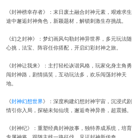
《封神榜幸存者》：末日废土融合封神元素，艰难求生
途中邂逅封神角色，新颖题材，解锁刺激生存挑战。
《幻之封神》：梦幻画风勾勒封神异世界，多元玩法随
心挑，法宝、阵容任你搭配，开启幻彩封神之旅。
《封神让我来》：主打轻松诙谐风格，玩家化身主角勇
闯封神路，剧情搞笑，互动玩法多，欢乐闯荡封神天
地。
《
封神幻想世界
》：深度构建幻想封神宇宙，沉浸式剧
情引你入局，探秘未知仙境，邂逅奇神异兽，超震撼。
《封神纪》：重塑经典封神故事，独特养成系统，培育
专属神将，跟随主线一路征伐，见证封神新传奇。