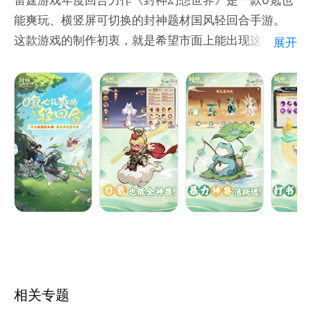
能爽玩、横竖屏可切换的封神题材国风轻回合手游。
这款游戏的制作初衷，就是希望市面上能出现这样一款
展开
回合：它不用耗费太多时间，能让大家把有限的精力花
在策略对战的爽感里；不用花费大量金钱，最好0氪也
能享受用脑力胜出的纯粹乐趣。
在这里，你可以通过日常积累，0氪获得所有神兽；在
这里，物理群攻神兽蛙灵上线活跃就送，助你无门槛畅
爽开荒；在这里，宠物技能打书可以指定替换，不随
机、无套路，宠物轻松满技能；在这里，日常任务最快
20分钟就能挂机速通，偶尔错过的任务，还能随时上
线找回奖励；在这里，横屏竖屏可以随心切换，随时随
相关专题