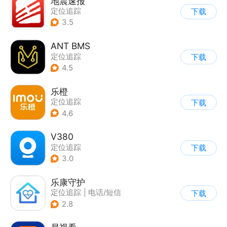
地震速报
定位追踪
下载
3.5
ANT BMS
定位追踪
下载
4.5
乐橙
定位追踪
下载
4.6
V380
定位追踪
下载
3.0
乐康守护
定位追踪
|
电话/短信
下载
|
其他
2.8