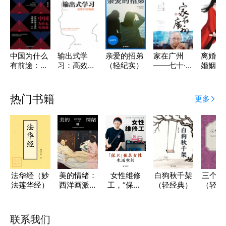
中国为什么
输出式学
亲爱的招弟
家在广州
离婚律
有前途：对
习：高效学
（轻纪实）
——七十·回
婚姻危
外经济关系
习的秘密
望
（轻故
的战略潜能
（第3版）
热门书籍
更多
法华经（妙
美的情绪：
女性维修
白狗秋千架
三个胖
法莲华经）
西洋画派十
工，“保卫”
（轻经典）
（轻经
二讲
独居女性生
活空间（轻
观察）
联系我们