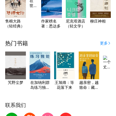
在
世
间
但
不
售棉大路
作家榜名
尼克塔酒店
柳庄神相
属
（轻经典）
著：悉达多
（轻文学）
于
它
热门书籍
更多
一个
丈夫
要为
妻子
做的
艽野尘梦
在加纳利群
王旭烽：等
越亲密，越
一切
岛练习独处
花落下来
致命：藏在
（轻
（轻游记）
亲密关系里
纪
的困局
实）
联系我们