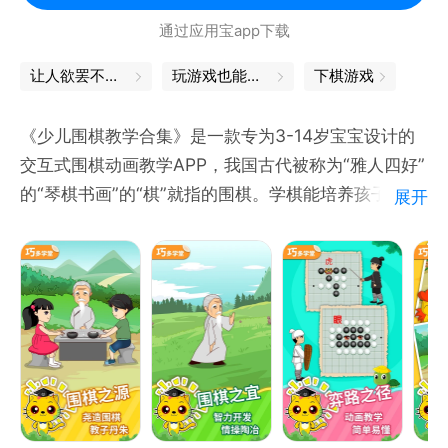
33IQ网微博：http://weibo.com/u/2001571267
通过应用宝app下载
33IQ网微信：33IQ网
让人欲罢不能的围棋游戏
玩游戏也能学到知识，轻松掌握知识点
下棋游戏
33IQ让你越玩越聪明！
《少儿围棋教学合集》是一款专为3-14岁宝宝设计的
交互式围棋动画教学APP，我国古代被称为“雅人四好”
的“琴棋书画”的“棋”就指的围棋。学棋能培养孩子的专
展开
注力、观察力、判断力、数学思维能力、逻辑思维能力
等， 让孩子启智慧、陶情操，交睿友、懂礼仪，扩眼
界，升格局，让孩子在启蒙阶段就立足高远，赢在起跑
线。
1、动画授课
采用形象的动画、生动的语言、色彩丰富的画面来讲述
枯燥的围棋知，让孩子主动思考的同时又对后面的知识
充满好奇，时刻保证孩子的学习兴趣。