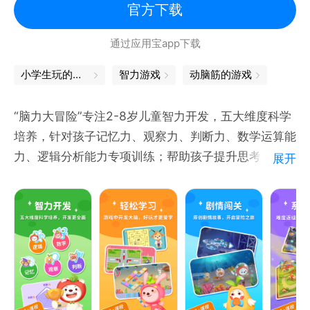
官方下载
通过应用宝app下载
小学生玩的游戏
智力游戏
动脑筋的游戏
“脑力大冒险”专注2-8岁儿童智力开发，五大维度科学
培养，针对孩子记忆力、观察力、判断力、数学运算能
力、逻辑分析能力专项训练；帮助孩子提升思考、分析
展开
和处理问题的能力，540个训练课程，难度逐级提升，
训练循序渐进；每天10分钟，提升智力更轻松。
采用剧情动画+任务闯关+互动游戏的形式，将“记忆、
观察、数学、判断、逻辑”等训练课程分阶段融入到学
习系统中，让孩子跟随熊果IP，一路探索未知，勇敢前
行，从而激发孩子思维训练，提升智力。