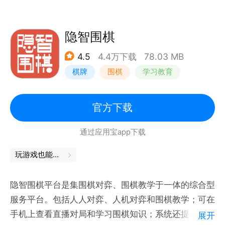
2、循序渐进
在每课知识点选择上充分尊重孩子的心理特点和认知能
力，循序渐进，语言生动，让深奥的围棋知识变得直观
隐智围棋
易懂，让您的孩子从零开始，开心快乐学棋。
4.5
4.4万下载
78.03 MB
3、互动模式
棋牌
围棋
学习教育
教学内容采用人物互动方式来展开，生活化的对话结合
动画的表达形式，亲切自然，使得抽象枯燥的围棋知识
润物细无声的被孩子不知不觉就接受和了解。
官方下载
4、边学边想，课后练习
通过应用宝app下载
每课结束通过儿歌总结的方式，让孩子轻松且不乏味的
记忆课程要点，并配合课后练习，对所学知识进行复习
玩游戏也能学到知识，轻松掌握知识点
和巩固。
5、丰富的习题集
隐智围棋平台是集围棋对弈、围棋教学于一体的综合型
让孩子所学的知识得以巩固，学会如何运用知识点。
服务平台。包括人人对弈、人机对弈和围棋教学；可在
手机上查看直播对局和学习围棋知识；系统还提供了拍
展开