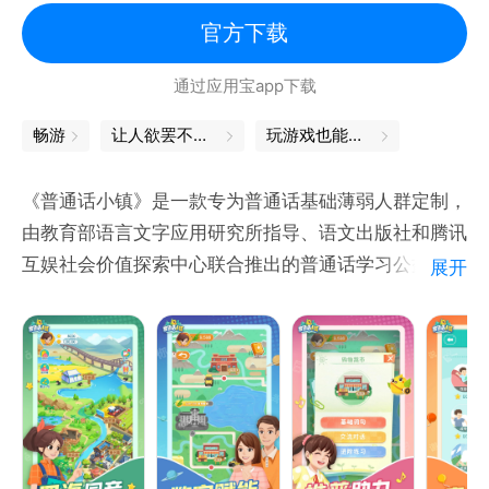
财经、大学英语四级、研究生六级单词……可以参考学
官方下载
习考试知识点的记忆方式。
通过应用宝app下载
60岁以上人群：APP有圆周率，编好的故事学习起来
畅游
让人欲罢不能的城市经营游戏
玩游戏也能学到知识，轻松掌握知识点
《普通话小镇》是一款专为普通话基础薄弱人群定制，
由教育部语言文字应用研究所指导、语文出版社和腾讯
互娱社会价值探索中心联合推出的普通话学习公益游
展开
戏。
2023年9月，在第26届全国推广普通话宣传周期间，
《普通话小镇》推出了全新青壮年农牧民版本，基于其
生产生活场景，新增1500多条新词句语料，通过场景
化的互动形式和丰富的小游戏答题玩法，提供数字化普
通话学习方式，充分发挥数字赋能国家通用语言文字推