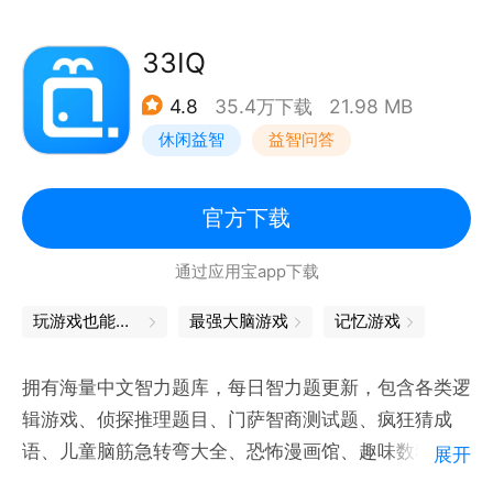
的语言素材。
33IQ
成语玩法：成语拼字；成语接龙；看图猜成语；成语答
4.8
35.4万下载
21.98 MB
题；成语重组；成语消除；诗词猜猜猜；诗词接句。
休闲益智
益智问答
【产品特色】
学习教育
官方下载
1、收集了海量成语词汇，精心设制了丰富题库。
通过应用宝app下载
2、详细的成语注释，出处说明。
3、有趣的成语玩法，部分有重合的成语组合在一起，
玩游戏也能学到知识，轻松掌握知识点
最强大脑游戏
记忆游戏
把他们都分别猜出来。
4、题库由简单到复杂，锻炼脑力，丰富知识。
拥有海量中文智力题库，每日智力题更新，包含各类逻
5、不只是成语，还有是十万首古诗词让您学习，更有
辑游戏、侦探推理题目、门萨智商测试题、疯狂猜成
诗词猜猜猜和诗词接句让您强化练习。
语、儿童脑筋急转弯大全、恐怖漫画馆、趣味数独世
展开
界、小学奥数等烧脑益智题。通过各类有趣的猜谜问答