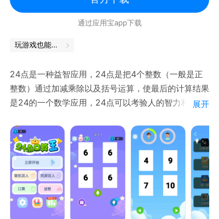
通过应用宝app下载
玩游戏也能学到知识，轻松掌握知识点
24点是一种益智应用，24点是把4个整数（一般是正
整数）通过加减乘除以及括号运算，使最后的计算结果
是24的一个数学应用，24点可以考验人的智力和数学
展开
敏感性，它能在应用中提高人们的心算能力。 24点通
常是使用扑克牌来进行应用的，一副牌中抽去大小王后
还剩下52张，任意抽取4张牌用加、减、乘、除（可加
括号）把牌面上的数算成24。每张牌必须只能用一
次，如抽出的牌是3、8、8、9，那么算式为（9－8）
×8×3或3×8÷（9－8）或（9－8÷8）×3等。