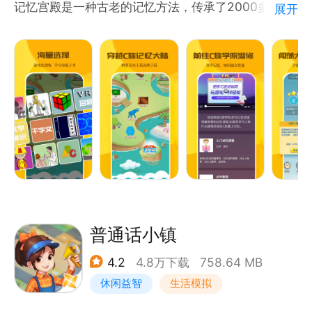
记忆宫殿是一种古老的记忆方法，传承了2000多年，
展开
C族使用闯关变得有趣好玩，使用视频完善教程，使用
任务让自学变得轻松。
适合人群：
六岁以下：APP的故事联想、出图训练、心象训练训练
逻辑思路图像能力，从而开发大脑潜能，这个年龄段没
有耐心需要家长陪同，亲子训练效果更佳。
六岁以上学生人群：APP有必背诗词、文学常识、魔方
盲拧、经典文学、成语、歇后语约100个项目左右，可
以养成图像记忆的习惯，学会各种分段记忆技巧，从而
节省背诵时间。
六岁以上竞技人群：APP的数字编码通过AI生成故事，
普通话小镇
这里使用了固定动作，APP中有千桩大厦，拥有1000
4.2
4.8万下载
758.64 MB
个地点桩，心象训练项目可以训练联结，记忆比赛可以
休闲益智
生活模拟
训练记忆大师十大考试项目。
20岁以上考证人群：APP中有法律、建筑师、中医、
学习教育
畅游