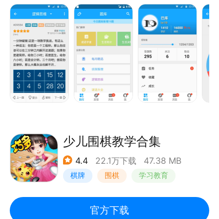
游戏训练你的思维，让你越玩越聪明！
智力题库每日更新，超过十万道的侦探推理题和逻辑思
维训练题，烧脑益智学知识！
智力题目解析详细，让你看得明明白白！
智力题目多年龄覆盖，适合各个年龄用户大脑开发及逻
辑思维训练。
权威智商测试评测，五大能力追踪智力成长。
你想像福尔摩斯一样拥有超强侦探推理能力么？
少儿围棋教学合集
你想像侦探可能一样拥有敏锐的逻辑思维能力么？
4.4
22.1万下载
47.38 MB
你想加入门萨会员，成为高智商俱乐部一员么？
棋牌
围棋
学习教育
赶紧下载33IQ，把思维训练装进你的口袋！
人思考时，大脑释放的能量可以点燃一盏灯。
官方下载